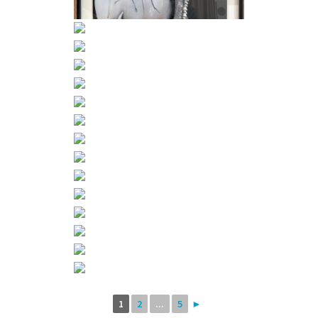
1
2
...
5
►